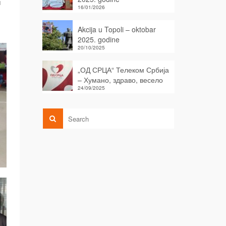
u
16/01/2026
Akcija u Topoli – oktobar
2025. godine
20/10/2025
„ОД СРЦА“ Телеком Србија
– Хумано, здраво, весело
24/09/2025