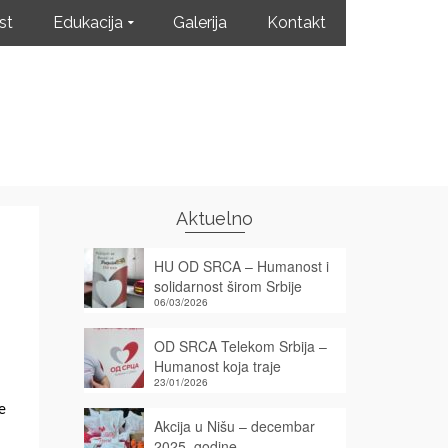
st
Edukacija
Galerija
Kontakt
Aktuelno
HU OD SRCA – Humanost i
solidarnost širom Srbije
06/03/2026
OD SRCA Telekom Srbija –
Humanost koja traje
23/01/2026
e
Akcija u Nišu – decembar
2025. godine