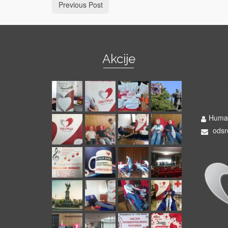
Previous Post
Akcije
Hum
srca"
Human
odsr