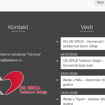
Next 
Kontakt
Vesti
anitarno udruženje "Od
HU OD SRCA – Humanost i
solidarnost širom Srbije
itarno udruženje "Od srca"
06/03/2026
ca@telekom.rs
OD SRCA Telekom Srbija –
Humanost koja traje
23/01/2026
Akcija u Nišu – decembar 2
godine
16/01/2026
Akcija u Topoli – oktobar 20
godine