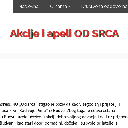
Naslovna
O nama
Društvena odgovorno
Akcije i apeli OD SRCA
su HU „Od srca“ stigao je poziv da kao višegodišnji prijatelji i
laca krvi „Radivoje Pima“ iz Budve. Zbog toga je četvoročlana
u Budvu, uzela učešće u akciji dobrovoljnog davanja krvi i uz prigodn
Budvani, kao stari dobri domaćini, dočekali su svoje prijatelje iz