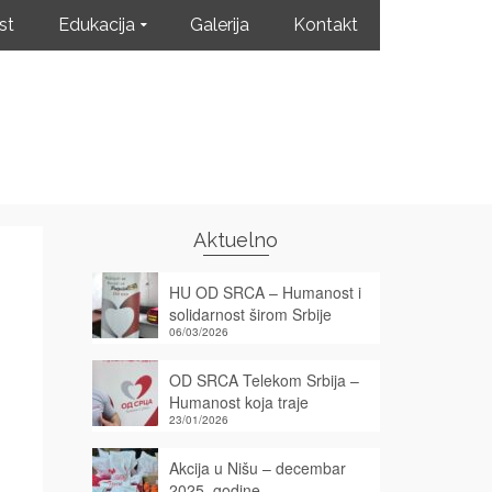
st
Edukacija
Galerija
Kontakt
Aktuelno
HU OD SRCA – Humanost i
solidarnost širom Srbije
06/03/2026
OD SRCA Telekom Srbija –
Humanost koja traje
23/01/2026
Akcija u Nišu – decembar
2025. godine