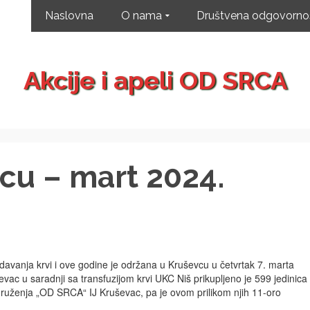
Naslovna
O nama
Društvena odgovorno
Akcije i apeli OD SRCA
vcu – mart 2024.
avanja krvi i ove godine je održana u Kruševcu u četvrtak 7. marta
vac u saradnji sa transfuzijom krvi UKC Niš prikupljeno je 599 jedinica
z udruženja „OD SRCA“ IJ Kruševac, pa je ovom prilikom njih 11-oro