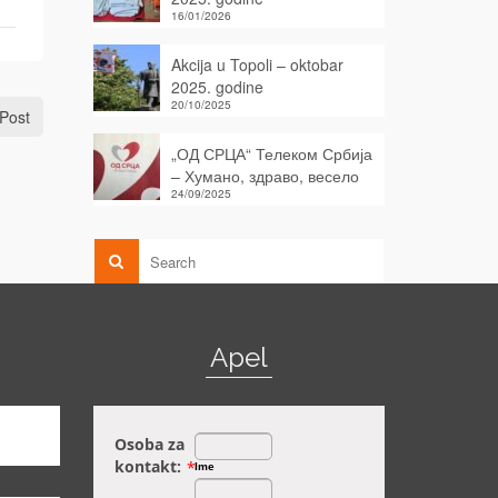
16/01/2026
Akcija u Topoli – oktobar
2025. godine
20/10/2025
Post
„ОД СРЦА“ Телеком Србија
– Хумано, здраво, весело
24/09/2025
Apel
Osoba za
kontakt:
*
Ime