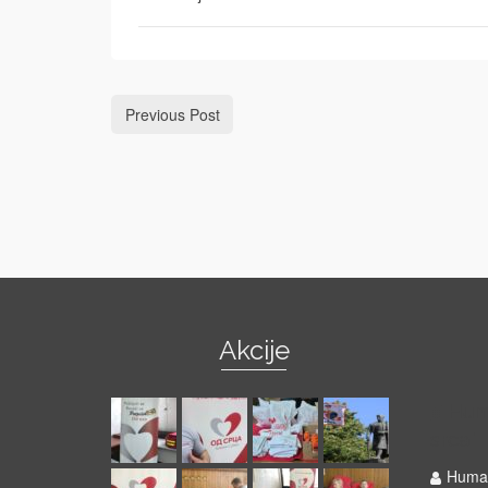
Previous Post
Akcije
Hum
srca"
Human