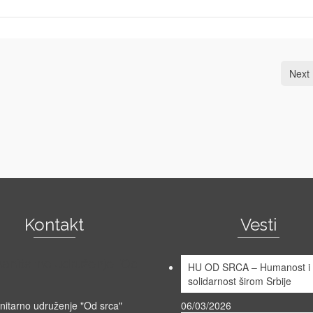
Next 
Kontakt
Vesti
anitarno udruženje "Od
HU OD SRCA – Humanost i
solidarnost širom Srbije
itarno udruženje "Od srca"
06/03/2026