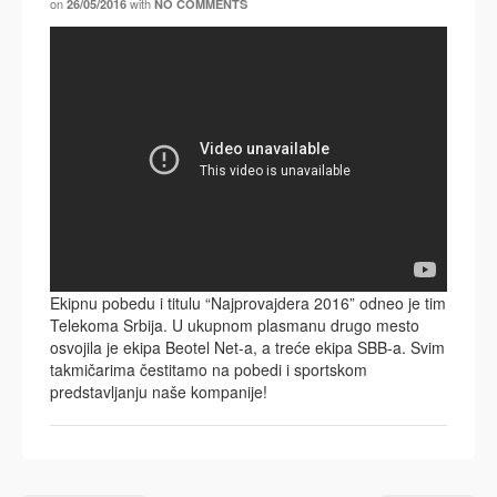
on
with
26/05/2016
NO COMMENTS
Ekipnu pobedu i titulu “Najprovajdera 2016” odneo je tim
Telekoma Srbija. U ukupnom plasmanu drugo mesto
osvojila je ekipa Beotel Net-a, a treće ekipa SBB-a. Svim
takmičarima čestitamo na pobedi i sportskom
predstavljanju naše kompanije!