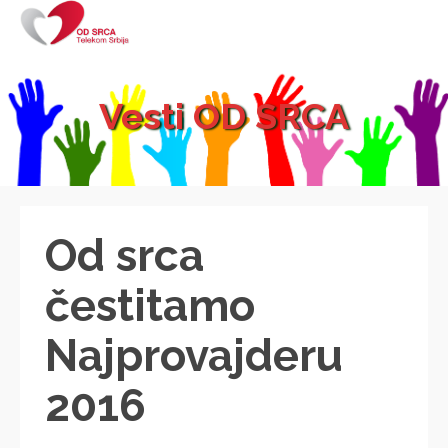
Vesti OD SRCA
Od srca
čestitamo
Najprovajderu
2016