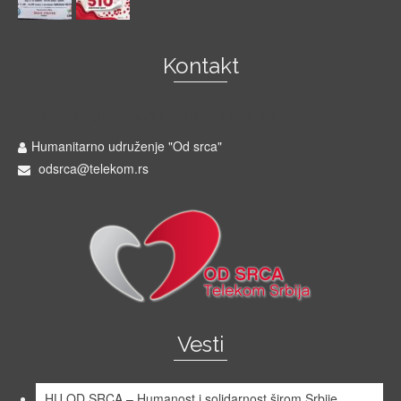
Kontakt
Humanitarno udruženje "Od srca"
Humanitarno udruženje "Od srca"
odsrca@telekom.rs
Vesti
HU OD SRCA – Humanost i solidarnost širom Srbije