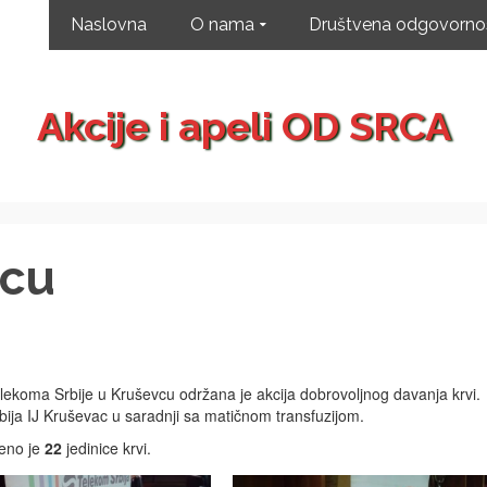
Naslovna
O nama
Društvena odgovorno
Akcije i apeli OD SRCA
vcu
lekoma Srbije u Kruševcu održana je akcija dobrovoljnog davanja krvi.
bija IJ Kruševac u saradnji sa matičnom transfuzijom.
jeno je
22
jedinice krvi.