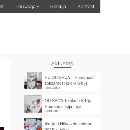
st
Edukacija
Galerija
Kontakt
Aktuelno
HU OD SRCA – Humanost i
solidarnost širom Srbije
06/03/2026
OD SRCA Telekom Srbija –
Humanost koja traje
23/01/2026
Akcija u Nišu – decembar
2025. godine