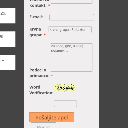
kontakt:
*
025.
E-mail:
Krvna
grupa:
*
25.
 –
Podaci o
primaocu:
*
Word
Verification:
Pošaljite apel
Reset