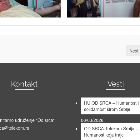
Next 
Kontakt
Vesti
anitarno udruženje "Od
HU OD SRCA – Humanost i
solidarnost širom Srbije
itarno udruženje "Od srca"
06/03/2026
ca@telekom.rs
OD SRCA Telekom Srbija –
Humanost koja traje