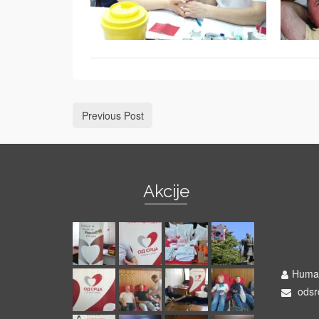
Previous Post
Akcije
Hum
srca"
Human
odsr